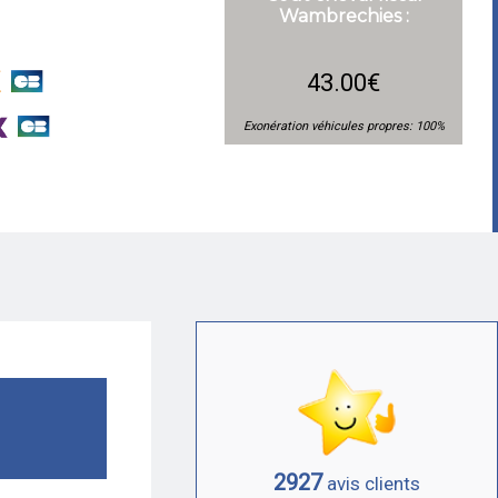
Wambrechies :
43.00€
Exonération véhicules propres: 100%
2927
avis clients