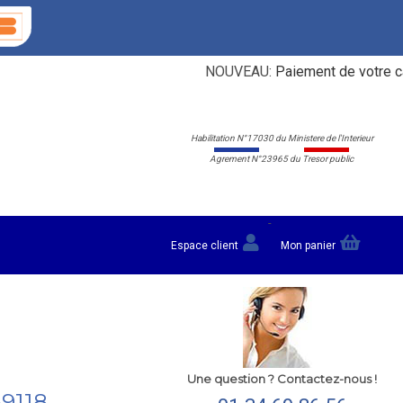
NOUVEAU:
Paiement de votre carte g
Habilitation N°17030 du Ministere de l'Interieur
Agrement N°23965 du Tresor public
-
Espace client
Mon panier
Une question ? Contactez-nous !
59118