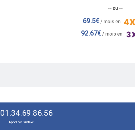
-- ou --
69.5€
/ mois en
92.67€
/ mois en
01.34.69.86.56
Appel non surtaxé