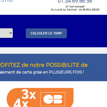
01.34.69.86.56
(n° non surtaxé)
Du Lundi au Samedi - de 8h30 à 20h00
OFITEZ de notre POSSIBILITE de
aiement de carte grise en PLUSIEURS FOIS !