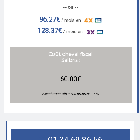
-- ou --
96.27€
/ mois en
128.37€
/ mois en
Coût cheval fiscal
Salbris :
60.00€
Exonération véhicules propres: 100%
01.34.69.86.56