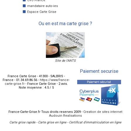
CVO France
mandataire auto-ies
Espace Carte Grise
Ou en est ma carte grise ?
Site de l'ANTS
Paiement securise
France Carte Grise
-
41300
-
SALBRIS
-
France
-
01.34.69.86.56
-
https://www.france-
carte-grise.fr
-
France Carte Grise
-
2
avis.
Note moyenne :
4.5
/
5
France-Carte-Grise.fr Tous droits reserves 2009 -
Creation de sites internet
Audouin Realisations
Carte grise rapide
-
Carte grise en ligne
-
Certificat d'immatriculation en ligne