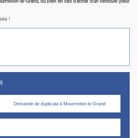
urmelon-le-Grand, ou bien en cas d'achat d'un véhicule (neuf
sée !
0)