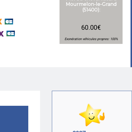
Mourmelon-le-Grand
(51400):
60.00€
Exonération véhicules propres: 100%