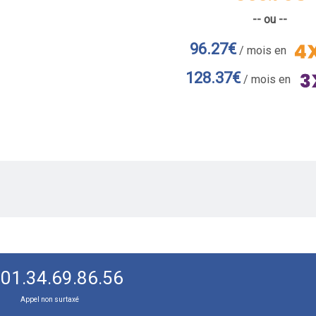
-- ou --
96.27€
/ mois en
128.37€
/ mois en
01.34.69.86.56
Appel non surtaxé