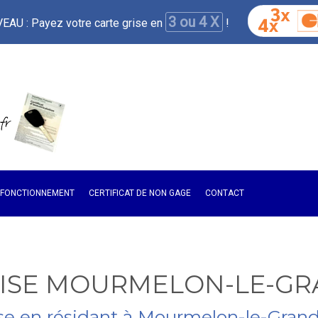
3 ou 4 X
AU : Payez votre carte grise en
!
E FONCTIONNEMENT
CERTIFICAT DE NON GAGE
CONTACT
RISE MOURMELON-LE-G
rise en résidant à Mourmelon-le-Gran