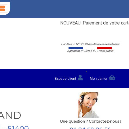
NOUVEAU:
Paiement de votre carte gri
Habilitation N°17030 du Ministere de l'Interieur
Agrement N°23965 du Tresor public
-
Espace client
Mon panier
RAND
Une question ? Contactez-nous !
d - 51400