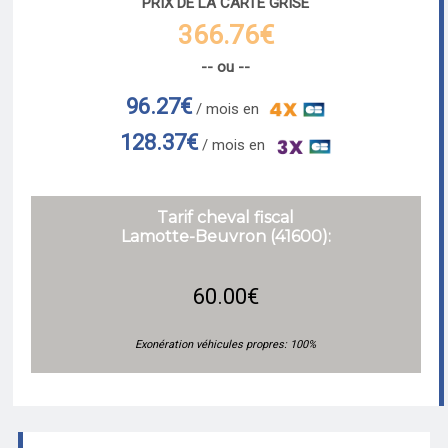
PRIX DE LA CARTE GRISE
366.76€
-- ou --
96.27€
/ mois en
128.37€
/ mois en
Tarif cheval fiscal
Lamotte-Beuvron (41600):
60.00€
Exonération véhicules propres: 100%