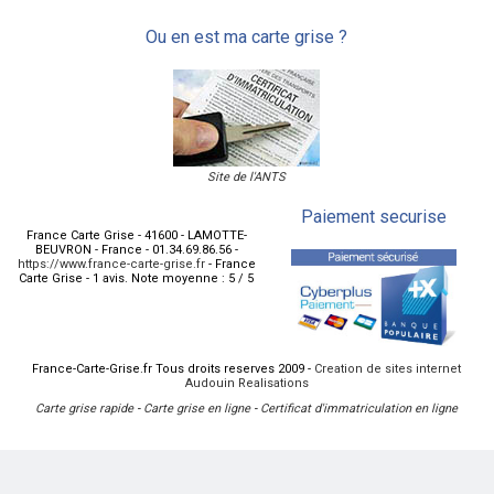
Ou en est ma carte grise ?
Site de l'ANTS
Paiement securise
France Carte Grise
-
41600
-
LAMOTTE-
BEUVRON
-
France
-
01.34.69.86.56
-
https://www.france-carte-grise.fr
-
France
Carte Grise
-
1
avis.
Note moyenne :
5
/
5
France-Carte-Grise.fr Tous droits reserves 2009 -
Creation de sites internet
Audouin Realisations
Carte grise rapide
-
Carte grise en ligne
-
Certificat d'immatriculation en ligne