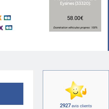
Eysines (33320):
58.00€
Exonération véhicules propres: 100%
2927
avis clients