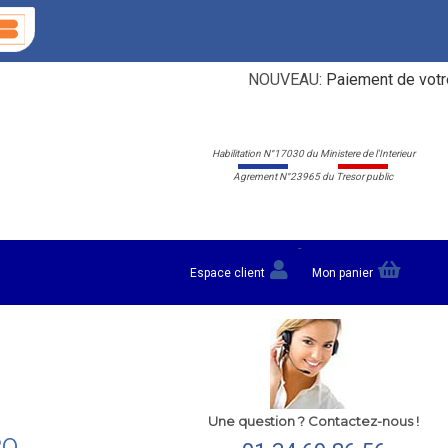
NOUVEAU:
Paiement de votre cart
Habilitation N°17030 du Ministere de l'Interieur
Agrement N°23965 du Tresor public
-
Espace client
Mon panier
Une question ? Contactez-nous !
20