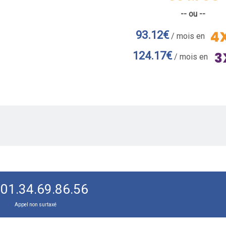
-- ou --
93.12€
/ mois en
124.17€
/ mois en
01.34.69.86.56
Appel non surtaxé