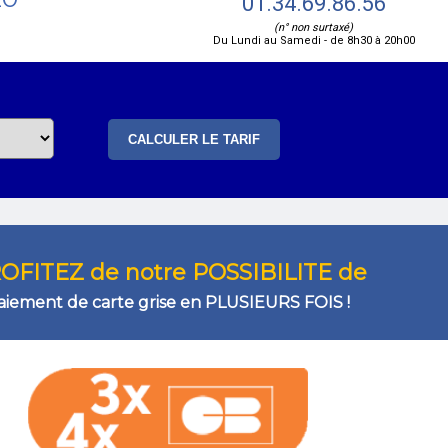
01.34.69.86.56
(n° non surtaxé)
Du Lundi au Samedi - de 8h30 à 20h00
OFITEZ de notre POSSIBILITE de
aiement de carte grise en PLUSIEURS FOIS !