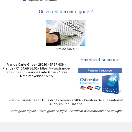
Ou en est ma carte grise ?
Site de l'ANTS
Paiement securise
France Carte Grise
-
28230
-
EPERNON
-
France
-
01.34.69.86.56
-
https://www.france-
carte-grise.fr
-
France Carte Grise
-
1
avis.
Note moyenne :
5
/
5
France-Carte-Grise.fr Tous droits reserves 2009 -
Creation de sites internet
Audouin Realisations
Carte grise rapide
-
Carte grise en ligne
-
Certificat d'immatriculation en ligne