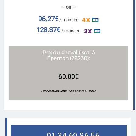
-- ou --
96.27€
/ mois en
128.37€
/ mois en
Prix du cheval fiscal à
Épernon (28230):
60.00€
Exonération véhicules propres: 100%
01.34.69.86.56