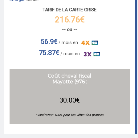
TARIF DE LA CARTE GRISE
216.76€
-- ou --
56.9€
/ mois en
75.87€
/ mois en
Coût cheval fiscal
Mayotte (976 :
30.00€
Exonération 100% pour les véhicules propres