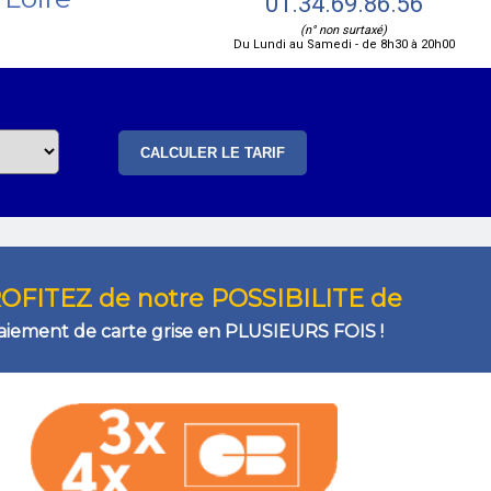
01.34.69.86.56
(n° non surtaxé)
Du Lundi au Samedi - de 8h30 à 20h00
OFITEZ de notre POSSIBILITE de
aiement de carte grise en PLUSIEURS FOIS !