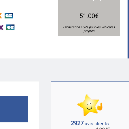
51.00€
Exonération 100% pour les véhicules
propres
2927
avis clients