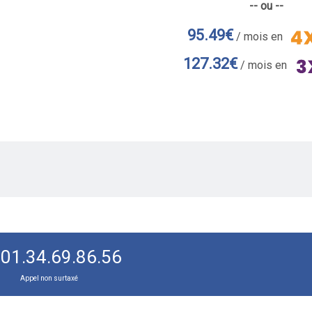
-- ou --
95.49€
/ mois en
127.32€
/ mois en
01.34.69.86.56
Appel non surtaxé