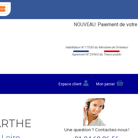
NOUVEAU:
Paiement de votre carte
Habilitation N°17030 du Ministere de l'Interieur
Agrement N°23965 du Tresor public
-
Espace client
Mon panier
SARTHE
Une question ? Contactez-nous !
 Loire