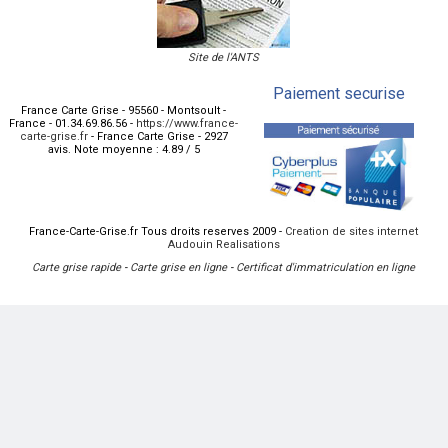
Site de l'ANTS
Paiement securise
France Carte Grise
-
95560
-
Montsoult
-
France
-
01.34.69.86.56
-
https://www.france-
carte-grise.fr
-
France Carte Grise
-
2927
avis.
Note moyenne :
4.89
/
5
France-Carte-Grise.fr Tous droits reserves 2009 -
Creation de sites internet
Audouin Realisations
Carte grise rapide
-
Carte grise en ligne
-
Certificat d'immatriculation en ligne