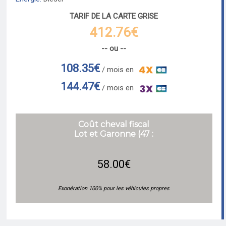
TARIF DE LA CARTE GRISE
412.76€
-- ou --
108.35€
/ mois en
144.47€
/ mois en
Coût cheval fiscal
Lot et Garonne (47 :
58.00€
Exonération 100% pour les véhicules propres