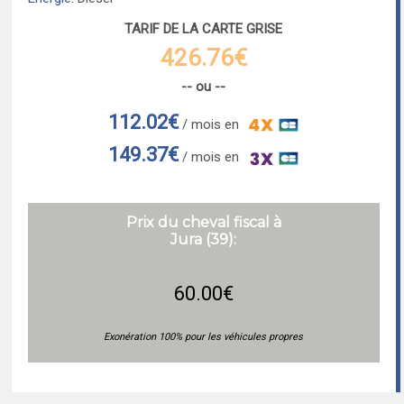
TARIF DE LA CARTE GRISE
426.76€
-- ou --
112.02€
/ mois en
149.37€
/ mois en
Prix du cheval fiscal à
Jura (39):
60.00€
Exonération 100% pour les véhicules propres