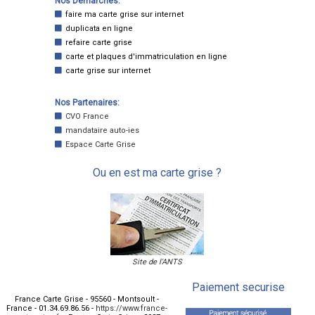
Nos Demarches:
faire ma carte grise sur internet
duplicata en ligne
refaire carte grise
carte et plaques d'immatriculation en ligne
carte grise sur internet
Nos Partenaires:
CVO France
mandataire auto-ies
Espace Carte Grise
Ou en est ma carte grise ?
Site de l'ANTS
Paiement securise
France Carte Grise
-
95560
-
Montsoult
-
France
-
01.34.69.86.56
-
https://www.france-