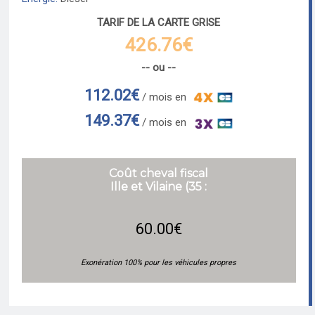
TARIF DE LA CARTE GRISE
426.76€
-- ou --
112.02€
/ mois en
149.37€
/ mois en
Coût cheval fiscal
Ille et Vilaine (35 :
60.00€
Exonération 100% pour les véhicules propres