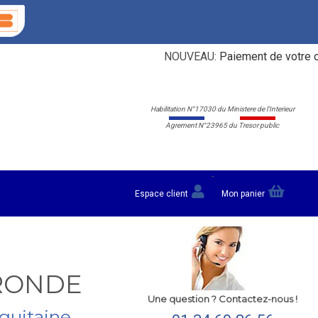
NOUVEAU:
Paiement de votre carte 
Habilitation N°17030 du Ministere de l'Interieur
Agrement N°23965 du Tresor public
-
Espace client
Mon panier
IRONDE
Une question ? Contactez-nous !
Aquitaine