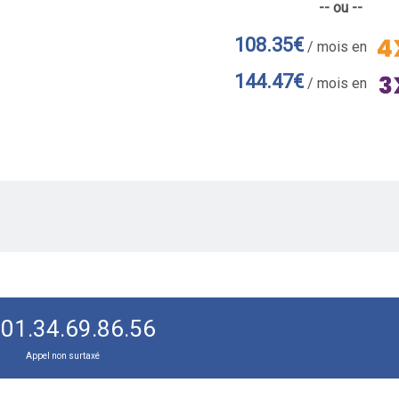
-- ou --
108.35€
/ mois en
144.47€
/ mois en
01.34.69.86.56
Appel non surtaxé