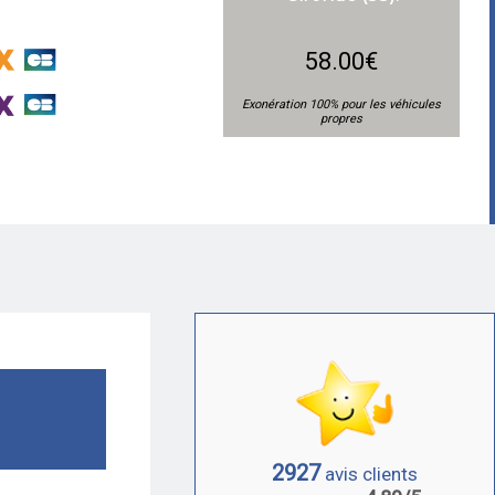
58.00€
Exonération 100% pour les véhicules
propres
2927
avis clients