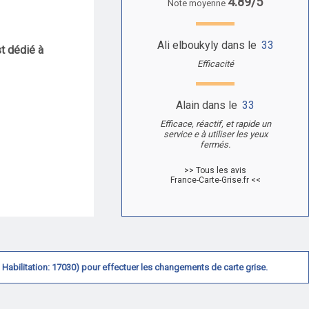
4.89/5
Note moyenne
Ali elboukyly dans le
33
st dédié à
Efficacité
Alain dans le
33
Efficace, réactif, et rapide un
service e à utiliser les yeux
fermés.
>> Tous les avis
France-Carte-Grise.fr <<
N° Habilitation: 17030) pour effectuer les changements de carte grise.