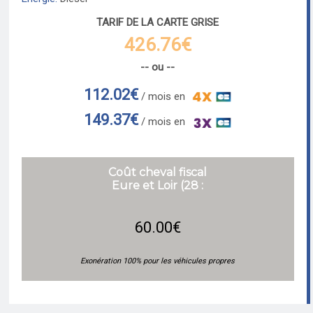
TARIF DE LA CARTE GRISE
426.76€
-- ou --
112.02€
/ mois en
149.37€
/ mois en
Coût cheval fiscal
Eure et Loir (28 :
60.00€
Exonération 100% pour les véhicules propres