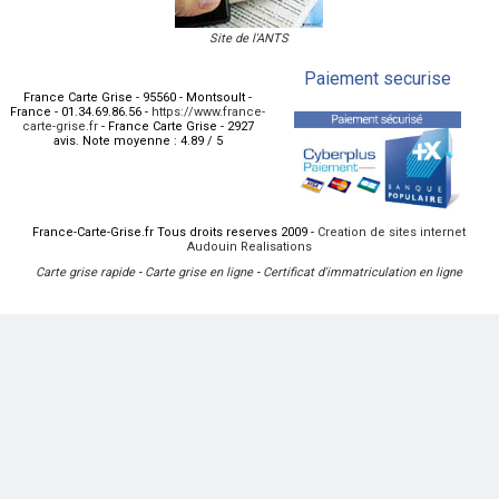
Site de l'ANTS
Paiement securise
France Carte Grise
-
95560
-
Montsoult
-
France
-
01.34.69.86.56
-
https://www.france-
carte-grise.fr
-
France Carte Grise
-
2927
avis.
Note moyenne :
4.89
/
5
France-Carte-Grise.fr Tous droits reserves 2009 -
Creation de sites internet
Audouin Realisations
Carte grise rapide
-
Carte grise en ligne
-
Certificat d'immatriculation en ligne