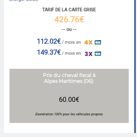
TARIF DE LA CARTE GRISE
426.76€
-- ou --
112.02€
/ mois en
149.37€
/ mois en
Prix du cheval fiscal à
Alpes Maritimes (06):
60.00€
Exonération 100% pour les véhicules propres