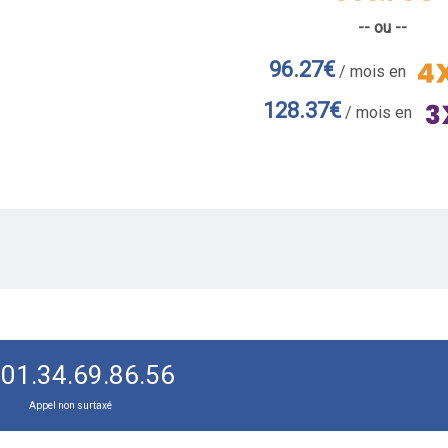
-- ou --
96.27€
/ mois en
128.37€
/ mois en
01.34.69.86.56
Appel non surtaxé