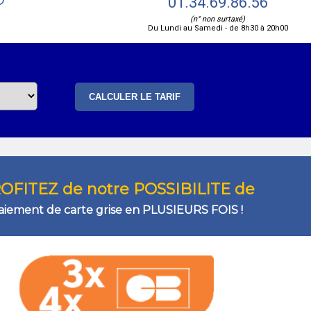
01.34.69.86.56
(n° non surtaxé)
Du Lundi au Samedi - de 8h30 à 20h00
OFITEZ de notre POSSIBILITE de
aiement de carte grise en PLUSIEURS FOIS !