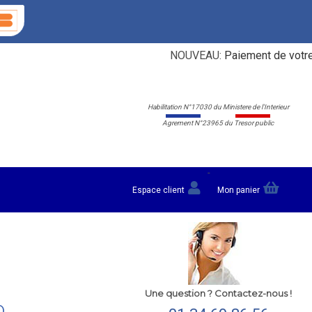
NOUVEAU:
Paiement de votre carte
Habilitation N°17030 du Ministere de l'Interieur
Agrement N°23965 du Tresor public
-
Espace client
Mon panier
Une question ? Contactez-nous !
0