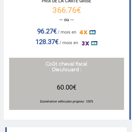
PRIX DE LA CARTE GRISE
366.76€
-- ou --
96.27€
/ mois en
128.37€
/ mois en
Coût cheval fiscal
Dieulouard :
60.00€
Exonération véhicules propres: 100%