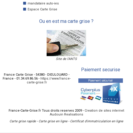
mandataire auto-ies
Espace Carte Grise
Ou en est ma carte grise ?
Site de l'ANTS
Paiement securise
France Carte Grise
-
54380
-
DIEULOUARD
-
France
-
01.34.69.86.56
-
https://www.france-
carte-grise.fr
France-Carte-Grise.fr Tous droits reserves 2009 -
Creation de sites internet
Audouin Realisations
Carte grise rapide
-
Carte grise en ligne
-
Certificat d'immatriculation en ligne