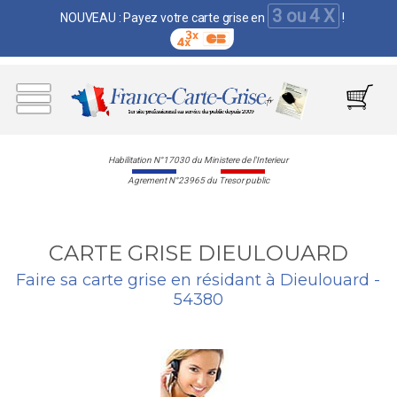
3 ou 4 X
NOUVEAU : Payez votre carte grise en
!
Habilitation N°17030 du Ministere de l'Interieur
Agrement N°23965 du Tresor public
CARTE GRISE DIEULOUARD
Faire sa carte grise en résidant à Dieulouard -
54380