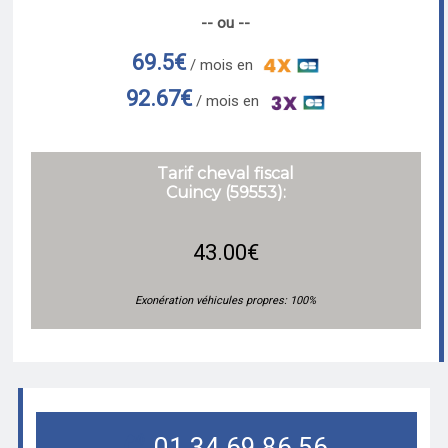
-- ou --
69.5€
/ mois en
92.67€
/ mois en
Tarif cheval fiscal
Cuincy (59553):
43.00€
Exonération véhicules propres: 100%
01.34.69.86.56