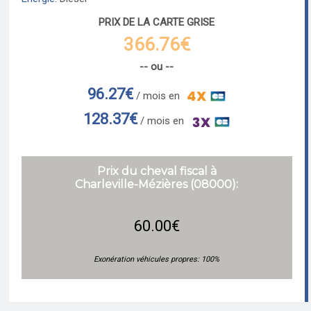
PRIX DE LA CARTE GRISE
366.76€
-- ou --
96.27€
/ mois en
128.37€
/ mois en
Prix du cheval fiscal à
Charleville-Mézières (08000):
60.00€
Exonération véhicules propres: 100%