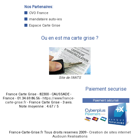
Nos Partenaires:
CVO France
mandataire auto-ies
Espace Carte Grise
Ou en est ma carte grise ?
Site de l'ANTS
Paiement securise
France Carte Grise
-
82300
-
CAUSSADE
-
France
-
01.34.69.86.56
-
https://www.france-
carte-grise.fr
-
France Carte Grise
-
3
avis.
Note moyenne :
4.67
/
5
France-Carte-Grise.fr Tous droits reserves 2009 -
Creation de sites internet
Audouin Realisations