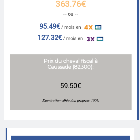
363.76€
-- ou --
95.49€
/ mois en
127.32€
/ mois en
Prix du cheval fiscal à
Caussade (82300):
59.50€
Exonération véhicules propres: 100%