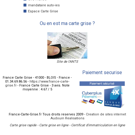
mandataire auto-ies
Espace Carte Grise
Ou en est ma carte grise ?
Site de l'ANTS
Paiement securise
France Carte Grise
-
41000
-
BLOIS
-
France
-
01.34.69.86.56
-
https://www.france-carte-
grise.fr
-
France Carte Grise
-
3
avis.
Note
moyenne :
4.67
/
5
France-Carte-Grise.fr Tous droits reserves 2009 -
Creation de sites internet
Audouin Realisations
Carte grise rapide
-
Carte grise en ligne
-
Certificat d'immatriculation en ligne