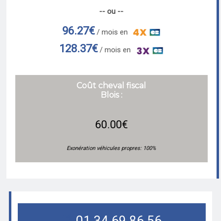
-- ou --
96.27€
/ mois en
128.37€
/ mois en
Coût cheval fiscal
Blois :
60.00€
Exonération véhicules propres: 100%
01.34.69.86.56