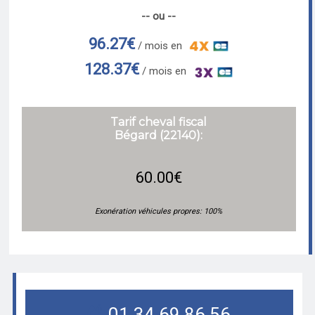
-- ou --
96.27€
/ mois en
128.37€
/ mois en
Tarif cheval fiscal
Bégard (22140):
60.00€
Exonération véhicules propres: 100%
01.34.69.86.56