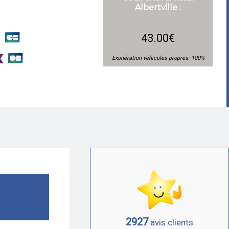
Albertville :
43.00€
Exonération véhicules propres: 100%
2927
avis clients