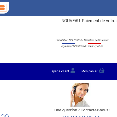
NOUVEAU:
Paiement de votre carte 
Habilitation N°17030 du Ministere de l'Interieur
Agrement N°23965 du Tresor public
-
Espace client
Mon panier
Une question ? Contactez-nous !
200