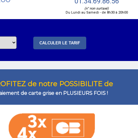
01.34.69.86.56
(n° non surtaxé)
Du Lundi au Samedi - de 8h30 à 20h00
OFITEZ de notre POSSIBILITE de
aiement de carte grise en PLUSIEURS FOIS !