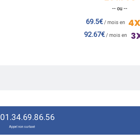
-- ou --
69.5€
/ mois en
92.67€
/ mois en
01.34.69.86.56
Appel non surtaxé